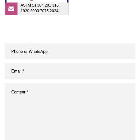
ASTM Ss 304 201 316
1020 3003 7075 2024
S235jr S355jr barre ronde
laminée étirée à chaud et
à froid en acier
inoxydable/acier au
carbone/aluminium/barre
de moule