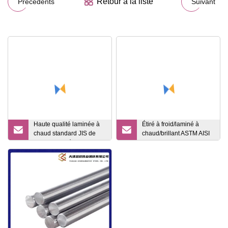
Retour à la liste
Précédents
Suivant
Haute qualité laminée à
Étiré à froid/laminé à
chaud standard JIS de
chaud/brillant ASTM AISI
bonne qualité
JIS 201 202 2205 304
316L 310S 410 430 barre
carrée/barre ronde en
acier inoxydable